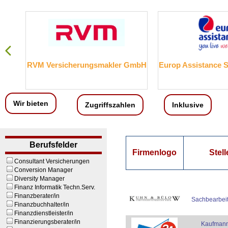
RVM Versicherungsmakler GmbH
Europ Assistance 
Wir bieten
Zugriffszahlen
Inklusive
Berufsfelder
Firmenlogo
Stell
Consultant Versicherungen
Conversion Manager
Diversity Manager
Finanz Informatik Techn.Serv.
Finanzberater/in
Sachbearbeit
Finanzbuchhalter/in
Finanzdienstleister/in
Finanzierungsberater/in
Kaufmann/