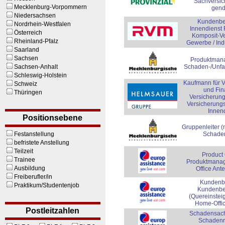
Sachversic
Mecklenburg-Vorpommern
gend
Niedersachsen
Kundenbe
Nordrhein-Westfalen
Innendienst
Österreich
Komposit-V
Rheinland-Pfalz
Gewerbe / Ind
Saarland
Sachsen
Produktmana
Sachsen-Anhalt
Schaden-/Unfa
Schleswig-Holstein
Kaufmann für 
Schweiz
und Fin
Thüringen
Versicherun
Versicherung
Innen
Positionsebene
Gruppenleiter (
Festanstellung
Schaden
befristete Anstellung
Teilzeit
Product
Trainee
Produktmanag
Ausbildung
Office Ante
Freiberufler/in
Kundenbe
Praktikum/Studentenjob
Kundenbe
(Quereinsteig
Home-Offic
Postleitzahlen
Schadensach
Schadenr