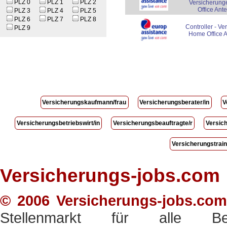
PLZ 0
PLZ 1
PLZ 2
Versicherung
Office Ante
PLZ 3
PLZ 4
PLZ 5
PLZ 6
PLZ 7
PLZ 8
Controller - Ve
PLZ 9
Home Office A
Versicherungskaufmann/frau
Versicherungsberater/in
V
Versicherungsbetriebswirt/in
Versicherungsbeauftragte/r
Versich
Versicherungstrai
Versicherungs-jobs.com
© 2006 Versicherungs-jobs.com 
Stellenmarkt für alle Ber