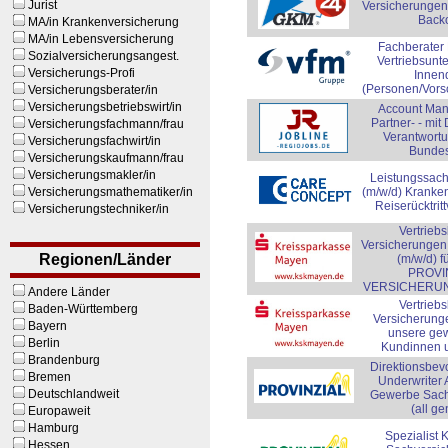
Jurist
Versicherungen
Backo
MA/in Krankenversicherung
MA/in Lebensversicherung
Fachberater
Sozialversicherungsangest.
Vertriebsunt
Versicherungs-Profi
Innen
(Personen/Vors
Versicherungsberater/in
Versicherungsbetriebswirt/in
Account Man
Partner- - mit
Versicherungsfachmann/frau
Verantwortu
Versicherungsfachwirt/in
Bundes
Versicherungskaufmann/frau
Versicherungsmakler/in
Leistungssach
Versicherungsmathematiker/in
(m/w/d) Kranke
Reiserücktrit
Versicherungstechniker/in
Vertrieb
Versicherungen
Regionen/Länder
(m/w/d) f
PROVI
VERSICHERU
Andere Länder
Vertrieb
Baden-Württemberg
Versicherunge
Bayern
unsere ge
Berlin
Kundinnen 
Brandenburg
Direktionsbevo
Bremen
Underwriter
Deutschlandweit
Gewerbe Sach
(all g
Europaweit
Hamburg
Spezialist
Hessen