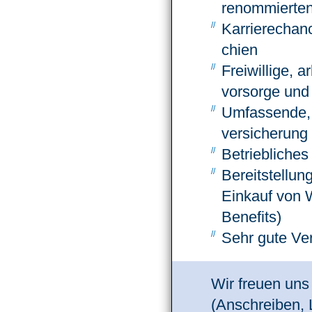
renom­mierte
Karriere­chan
chien
Frei­willige, a
vorsorge und e
Umfassende, ar
versicherung
Betrieb­liche
Bereit­stellun
Einkauf von 
Benefits)
Sehr gute Ve
Wir freuen uns
(Anschreiben, L