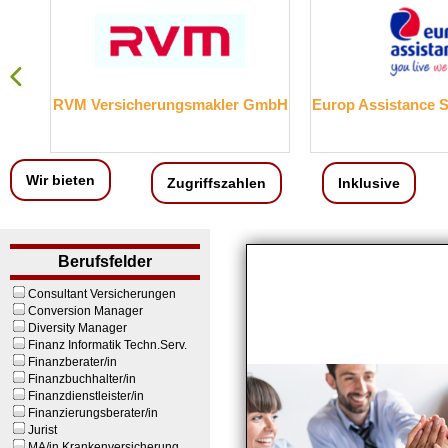
smakler GmbH
Europ Assistance Services GmbH
Ve
Wir bieten
Zugriffszahlen
Inklusive
Berufsfelder
Consultant Versicherungen
Conversion Manager
Diversity Manager
Finanz Informatik Techn.Serv.
Finanzberater/in
Finanzbuchhalter/in
Finanzdienstleister/in
Finanzierungsberater/in
Jurist
MA/in Krankenversicherung