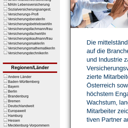
MA/in Lebensversicherung
Sozialversicherungsangest.
Versicherungs-Profi
Versicherungsberater/in
Versicherungsbetriebswirt/in
Versicherungsfachmann/frau
Versicherungsfachwirt/in
Versicherungskaufmann/frau
Die mittel­stän
Versicherungsmakler/in
Versicherungsmathematiker/in
auf die Branc
Versicherungstechniker/in
und Industrie z
Versiche­rungs­
Regionen/Länder
zierte Mitar­be
Andere Länder
Baden-Württemberg
Österreich sow
Bayern
Berlin
höchstem Enga
Brandenburg
Wachstum, lang
Bremen
Deutschlandweit
Mitar­beiter ze
Europaweit
Hamburg
tiven Partner a
Hessen
Mecklenburg-Vorpommern