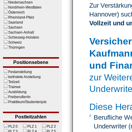
Niedersachsen
Zur Verstärku
Nordrhein-Westfalen
Österreich
Hannover) suc
Rheinland-Pfalz
Vollzeit und u
Saarland
Sachsen
Sachsen-Anhalt
Schleswig-Holstein
Versiche
Schweiz
Thüringen
Kaufmann
Positionsebene
und Fin
Festanstellung
zur Weiter­
befristete Anstellung
Teilzeit
Underwrite
Trainee
Ausbildung
Freiberufler/in
Praktikum/Studentenjob
Diese Hera
Beruf­liche We
Postleitzahlen
Under­writer 
PLZ 0
PLZ 1
PLZ 2
PLZ 3
PLZ 4
PLZ 5