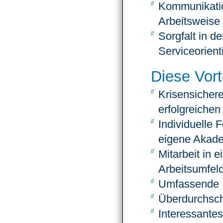
Kommuni­katio
Arbeits­weise
Sorgfalt in d
Service­orien
Diese Vort
Krisen­sichere
erfolg­reiche
Indivi­duelle
eigene Akad
Mitarbeit in e
Arbeits­umfel
Umfassende E
Über­durch­sch
Interes­sante