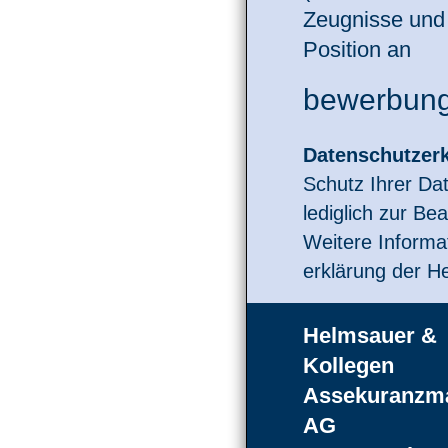
Zeugnisse und 
Position an
bewerbun
Datenschutz­er
Schutz Ihrer Da
lediglich zur Be
Weitere Infor­ma­
erklärung der 
Helmsauer &
Kollegen
Assekuranzma
AG