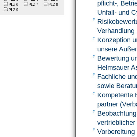
pflicht-, Betri
PLZ 6
PLZ 7
PLZ 8
PLZ 9
Unfall- und 
Risiko­bewert
Verhand­lung
Konzep­tion u
unsere Außen­d
Bewertung un
Helmsauer A
Fachliche und
sowie Beratun
Kompe­tente B
partner (Ver
Beobachtung 
vertrieb­licher
Vorbe­reitung