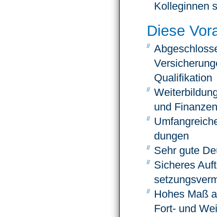
Kolleginnen 
Diese Vor
Abge­schlos­
Versiche­rung
Qualifi­kation
Weiter­bildun
und Finanzen
Umfang­reiche
dungen
Sehr gute Deu
Sicheres Auft
setzungs­ver
Hohes Maß an 
Fort- und Wei