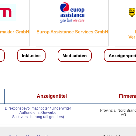
mbH
Europ Assistance Services GmbH
HUK-COB
Versicherung
Inklusive
Mediadaten
Anzeigenpre
Anzeigentitel
Firme
Direktionsbevollmächtigter / Underwriter
Provinzial Nord Bran
Außendienst Gewerbe
AG
Sachversicherung (all genders)