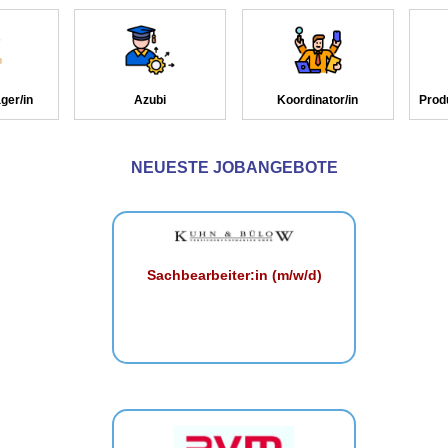
ger/in
Azubi
Koordinator/in
Prod
NEUESTE JOBANGEBOTE
Sachbearbeiter:in (m/w/d)