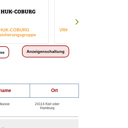
URG
VRK Lebensversicherung AG
GKM
sgruppe
Kapi
Anzeigenschaltung
ise
nname
Ort
dkasse
24114 Kiel oder
Hamburg