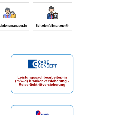
uktionsmanager/in
Schadenfallmanager/in
Leistungssachbearbeiter/-in
(m/w/d) Krankenversicherung -
Reiserücktrittversicherung