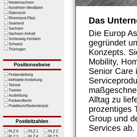
Niedersachsen
Nordrhein-Westfalen
Österreich
Das Unter
Rheinland-Pfalz
Saarland
Sachsen
Die Europ A
Sachsen-Anhalt
Schleswig-Holstein
gegründet un
Schweiz
Thüringen
Konzepts. Sie
Mobility, Ho
Positionsebene
Senior Care 
Festanstellung
Serviceprodu
befristete Anstellung
Teilzeit
maßgeschneid
Trainee
Ausbildung
Alltag zu lie
Freiberufler/in
Praktikum/Studentenjob
prozentiges 
Group und de
Postleitzahlen
Services ab.
PLZ 0
PLZ 1
PLZ 2
PLZ 3
PLZ 4
PLZ 5