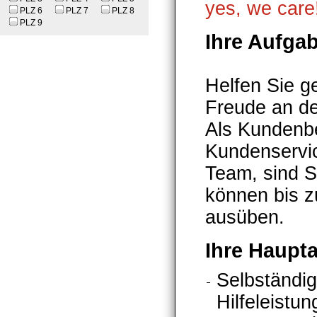
yes, we care
PLZ 6
PLZ 7
PLZ 8
PLZ 9
Ihre Aufga
Helfen Sie 
Freude an de
Als Kundenbe
Kundenservic
Team, sind S
können bis z
ausüben.
Ihre Haupt
Selbständig
Hilfeleistu