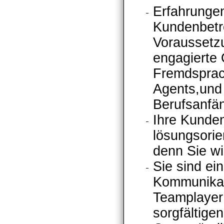
Erfahrungen
Kundenbetre
Voraussetzu
engagierte 
Fremdsprac
Agents,und
Berufsanfä
Ihre Kunden
lösungsorie
denn Sie w
Sie sind e
Kommunikati
Teamplayer 
sorgfältige