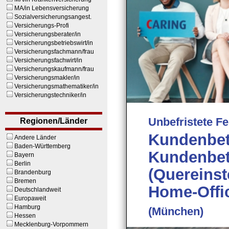
MA/in Lebensversicherung
Sozialversicherungsangest.
Versicherungs-Profi
Versicherungsberater/in
Versicherungsbetriebswirt/in
Versicherungsfachmann/frau
Versicherungsfachwirt/in
Versicherungskaufmann/frau
Versicherungsmakler/in
Versicherungsmathematiker/in
Versicherungstechniker/in
Unbefristete Fe
Regionen/Länder
Kundenbet
Andere Länder
Baden-Württemberg
Kundenbet
Bayern
Berlin
(Quereinst
Brandenburg
Bremen
Home-Offic
Deutschlandweit
Europaweit
Hamburg
(München)
Hessen
Mecklenburg-Vorpommern