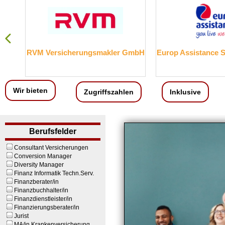
RVM Versicherungsmakler GmbH
Europ Assistance 
Wir bieten
Zugriffszahlen
Inklusive
Berufsfelder
Consultant Versicherungen
Conversion Manager
Diversity Manager
Finanz Informatik Techn.Serv.
Finanzberater/in
Finanzbuchhalter/in
Finanzdienstleister/in
Finanzierungsberater/in
Jurist
MA/in Krankenversicherung