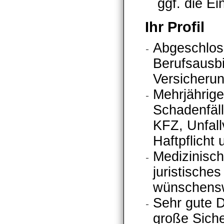
ggf. die E
Ihr Profil
Abgeschlos
Berufsausbi
Versicheru
Mehrjährige
Schadenfäl
KFZ, Unfall
Haftpflicht 
Medizinisch
juristische
wünschens
Sehr gute D
große Siche