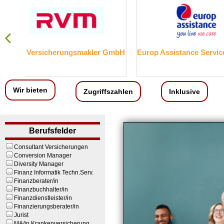
GmbH
Europ Assistance Services GmbH
HUK-CO
Versicherun
Wir bieten
Zugriffszahlen
Inklusive
Berufsfelder
Consultant Versicherungen
Conversion Manager
Diversity Manager
Finanz Informatik Techn.Serv.
Finanzberater/in
Finanzbuchhalter/in
Finanzdienstleister/in
Finanzierungsberater/in
Jurist
MA/in Krankenversicherung