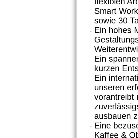
flexiblen Ar
Smart Worki
sowie 30 T
Ein hohes 
Gestaltungs
Weiterentw
Ein spanne
kurzen Ent
Ein intern
unseren er
vorantreibt
zuverlässi
ausbauen z
Eine bezusc
Kaffee & Ob