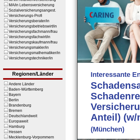
MA/in Lebensversicherung
Sozialversicherungsangest.
Versicherungs-Profi
Versicherungsberater/in
Versicherungsbetriebswirt/in
Versicherungsfachmann/frau
Versicherungsfachwirt/in
Versicherungskaufmann/frau
Versicherungsmakler/in
Versicherungsmathematiker/in
Versicherungstechniker/in
Interessante E
Regionen/Länder
Schadensa
Andere Länder
Baden-Württemberg
Schadenre
Bayern
Berlin
Versicheru
Brandenburg
Bremen
Anteil) (w/
Deutschlandweit
Europaweit
Hamburg
(München)
Hessen
Mecklenburg-Vorpommern