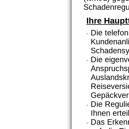
Schadenregul
Ihre Hauptt
Die telefo
Kundenanli
Schadensy
Die eigenv
Anspruchsp
Auslandsk
Reiseversi
Gepäckver
Die Reguli
Ihnen ertei
Das Erken