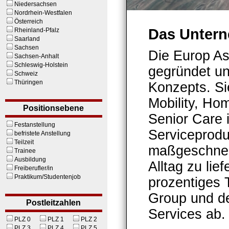
Niedersachsen
Nordrhein-Westfalen
Österreich
Das Unter
Rheinland-Pfalz
Saarland
Sachsen
Die Europ A
Sachsen-Anhalt
Schleswig-Holstein
gegründet un
Schweiz
Thüringen
Konzepts. Sie
Mobility, Ho
Positionsebene
Senior Care 
Festanstellung
Serviceprodu
befristete Anstellung
Teilzeit
maßgeschneid
Trainee
Ausbildung
Alltag zu lie
Freiberufler/in
Praktikum/Studentenjob
prozentiges 
Group und de
Postleitzahlen
Services ab.
PLZ 0
PLZ 1
PLZ 2
PLZ 3
PLZ 4
PLZ 5