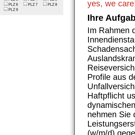
yes, we care
PLZ 6
PLZ 7
PLZ 8
PLZ 9
Ihre Aufga
Im Rahmen di
Innendiensta
Schadensachb
Auslandskra
Reiseversich
Profile aus 
Unfallversic
Haftpflicht u
dynamischen 
nehmen Sie d
Leistungsers
(w/m/d) geg