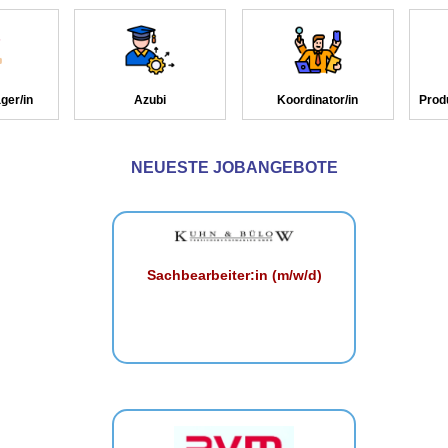
ger/in
Azubi
Koordinator/in
Prod
NEUESTE JOBANGEBOTE
Sachbearbeiter:in (m/w/d)