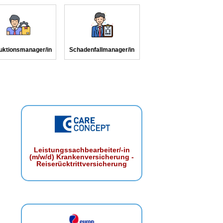
uktionsmanager/in
Schadenfallmanager/in
Leistungssachbearbeiter/-in
(m/w/d) Krankenversicherung -
Reiserücktrittversicherung