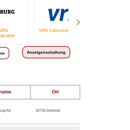
URG
VRK Lebensversicherung AG
GKM
sgruppe
Kapi
Anzeigenschaltung
ise
nname
Ort
ung AG
32756 Detmold