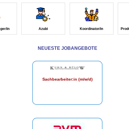
ger/in
Azubi
Koordinator/in
Prod
NEUESTE JOBANGEBOTE
Sachbearbeiter:in (m/w/d)