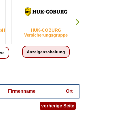
URG
VRK Lebensversicherung AG
GKM
sgruppe
Kapi
Anzeigenschaltung
ise
Firmenname
Ort
vorherige Seite