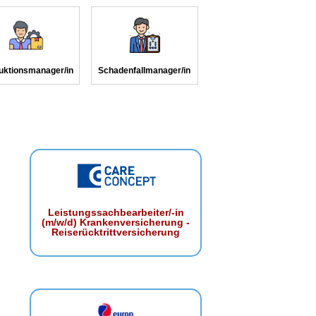
uktionsmanager/in
Schadenfallmanager/in
Leistungssachbearbeiter/-in
(m/w/d) Krankenversicherung -
Reiserücktrittversicherung